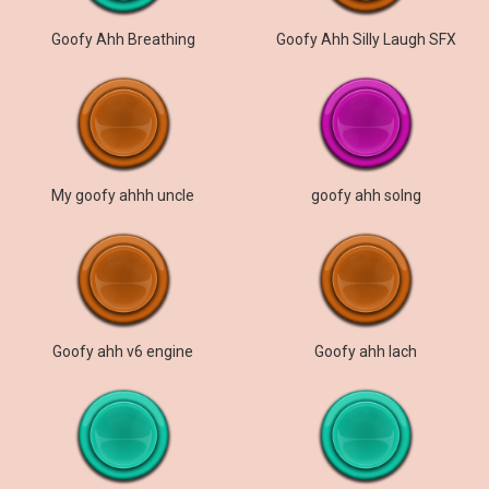
Goofy Ahh Breathing
Goofy Ahh Silly Laugh SFX
My goofy ahhh uncle
goofy ahh solng
Goofy ahh v6 engine
Goofy ahh lach