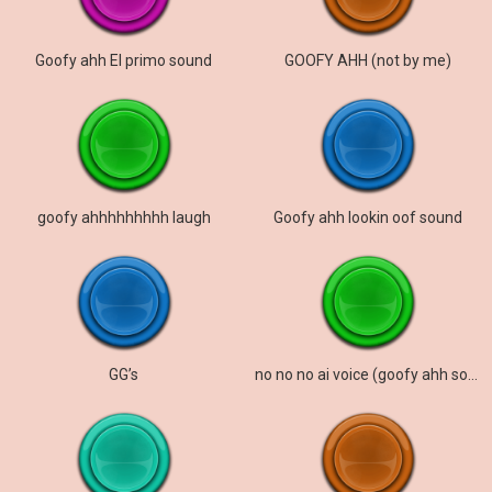
Goofy ahh El primo sound
GOOFY AHH (not by me)
goofy ahhhhhhhhh laugh
Goofy ahh lookin oof sound
GG’s
no no no ai voice (goofy ahh sound)