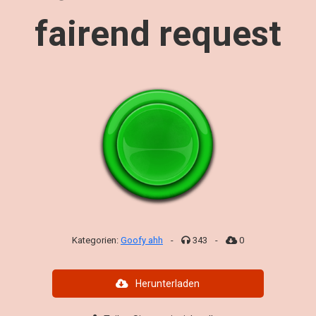
fairend request
Kategorien:
Goofy ahh
-
343
-
0
Herunterladen