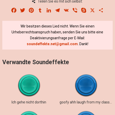
Teilen Sie es mit sich selbst:
Facebook
Twitter
Pinterest
Tumblr
LinkedIn
Telegram
VK
Viber
Skype
X
Share
Wir besitzen dieses Lied nicht. Wenn Sie einen
Urheberrechtsanspruch haben, senden Sie uns bitte eine
Deaktivierungsanfrage per E-Mail:
soundeffekte.net@gmail.com
. Dank!
Verwandte Soundeffekte
Ich gehe nicht dorthin
goofy ahh laugh from my classmate