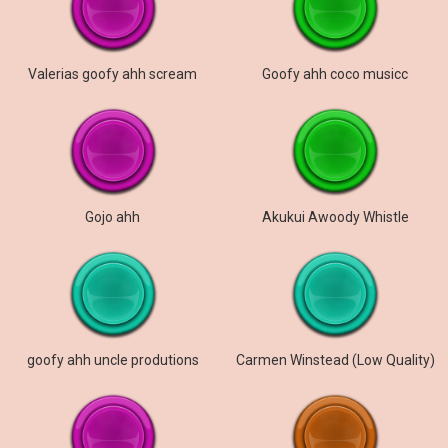
Valerias goofy ahh scream
Goofy ahh coco musicc
Gojo ahh
Akukui Awoody Whistle
goofy ahh uncle produtions
Carmen Winstead (Low Quality)