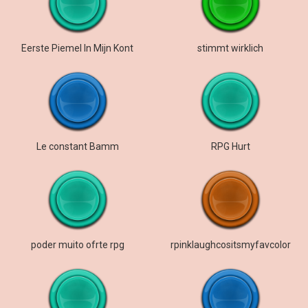
Eerste Piemel In Mijn Kont
stimmt wirklich
Le constant Bamm
RPG Hurt
poder muito ofrte rpg
rpinklaughcositsmyfavcolor