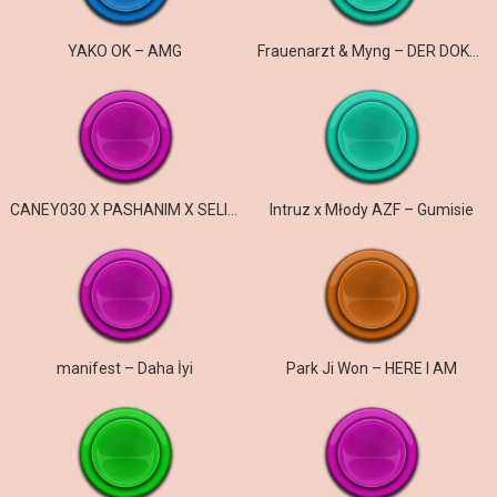
YAKO OK – AMG
Frauenarzt & Myng – DER DOKTOR UND DER ARZT
CANEY030 X PASHANIM X SELIM61 – gangster & efendi
Intruz x Młody AZF – Gumisie
manifest – Daha İyi
Park Ji Won – HERE I AM