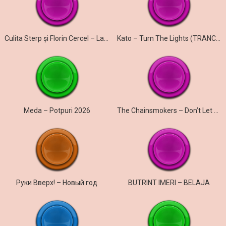
Culita Sterp și Florin Cercel – La mulți ani și prieteni și dușmani
Kato – Turn The Lights (TRANCE COVER)
Meda – Potpuri 2026
The Chainsmokers – Don’t Let Me Down
Руки Вверх! – Новый год
BUTRINT IMERI – BELAJA