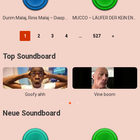
Durim Malaj, Rinis Malaj – Diaspora
MUCCO – LÄUFER DER KEIN ENGLISH SPRICHT
1
2
3
4
…
527
»
Top Soundboard
Goofy ahh
Vine boom
Neue Soundboard