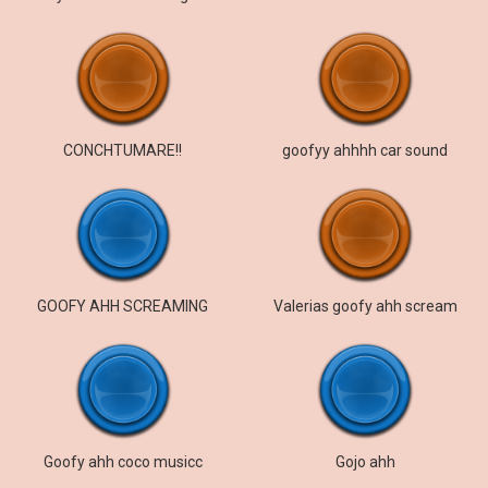
CONCHTUMARE!!
goofyy ahhhh car sound
GOOFY AHH SCREAMING
Valerias goofy ahh scream
Goofy ahh coco musicc
Gojo ahh