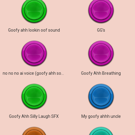
Goofy ahh lookin oof sound
GG’s
no no no ai voice (goofy ahh sound)
Goofy Ahh Breathing
Goofy Ahh Silly Laugh SFX
My goofy ahhh uncle