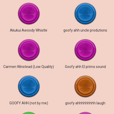
Akukui Awoody Whistle
goofy ahh uncle produtions
Carmen Winstead (Low Quality)
Goofy ahh El primo sound
GOOFY AHH (not by me)
goofy ahhhhhhhhh laugh