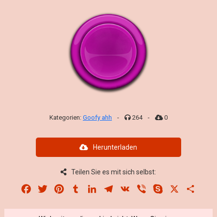
Kategorien:
Goofy ahh
-
264
-
0
Herunterladen
Teilen Sie es mit sich selbst:
Facebook
Twitter
Pinterest
Tumblr
LinkedIn
Telegram
VK
Viber
Skype
X
Share