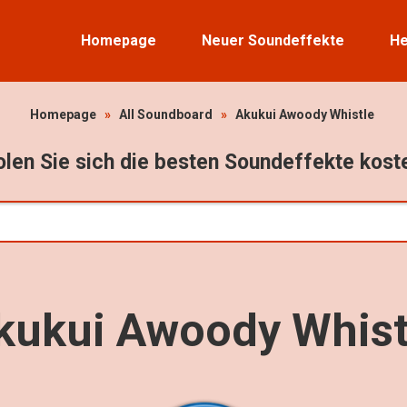
Homepage
Neuer Soundeffekte
He
Homepage
»
All Soundboard
»
Akukui Awoody Whistle
len Sie sich die besten Soundeffekte kost
kukui Awoody Whist