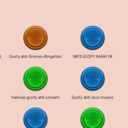
goofy ahh laugh from my classmate
Goofy ahh Sirenen-Klingelton
MP3 GOOFY AHHH V8
G
Valerias goofy ahh scream
Goofy ahh coco musicc