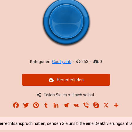
Kategorien:
Goofy ahh
-
253
-
0
Herunterladen
Teilen Sie es mit sich selbst:
Facebook
Twitter
Pinterest
Tumblr
LinkedIn
Telegram
VK
Viber
Skype
X
Share
berrechtsanspruch haben, senden Sie uns bitte eine Deaktivierungsanfra