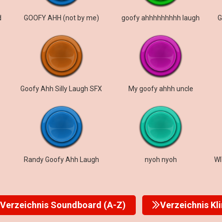
d
GOOFY AHH (not by me)
goofy ahhhhhhhhh laugh
G
Goofy Ahh Silly Laugh SFX
My goofy ahhh uncle
Randy Goofy Ahh Laugh
nyoh nyoh
Verzeichnis Soundboard (A-Z)
Verzeichnis Kl