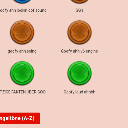
oofy ahh lookin oof sound
GG’s
goofy ahh solng
Goofy ahh v6 engine
WITZIGE FAKTEN ÜBER GOOFY AHH ROMEOS
Goofy loud ahhhh
ingeltöne (A-Z)