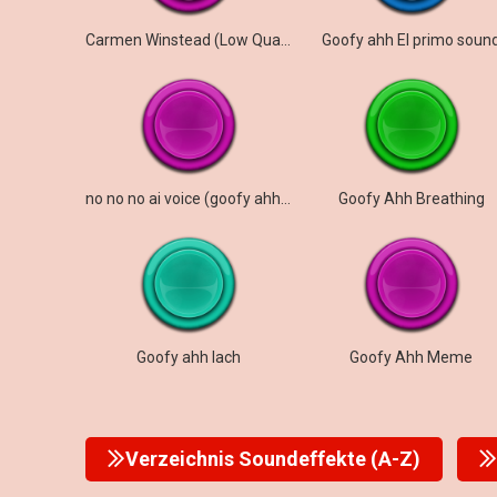
Carmen Winstead (Low Quality)
Goofy ahh El primo soun
no no no ai voice (goofy ahh sound)
Goofy Ahh Breathing
Goofy ahh lach
Goofy Ahh Meme
Verzeichnis Soundeffekte (A-Z)