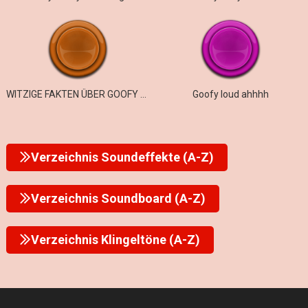
WITZIGE FAKTEN ÜBER GOOFY AHH ROMEOS
Goofy loud ahhhh
Verzeichnis Soundeffekte (A-Z)
Verzeichnis Soundboard (A-Z)
Verzeichnis Klingeltöne (A-Z)