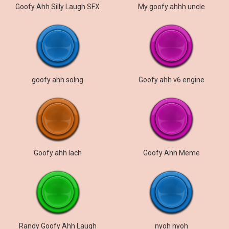
Goofy Ahh Silly Laugh SFX
My goofy ahhh uncle
goofy ahh solng
Goofy ahh v6 engine
Goofy ahh lach
Goofy Ahh Meme
Randy Goofy Ahh Laugh
nyoh nyoh