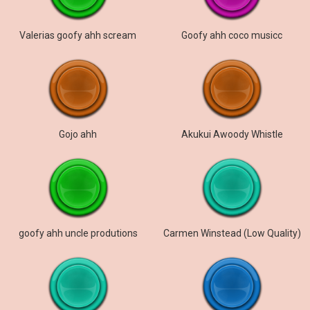
Valerias goofy ahh scream
Goofy ahh coco musicc
Gojo ahh
Akukui Awoody Whistle
goofy ahh uncle produtions
Carmen Winstead (Low Quality)