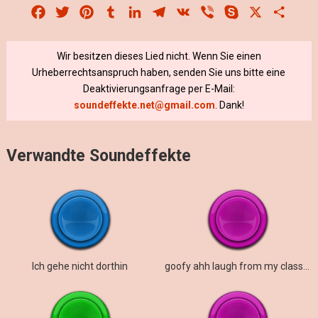
Facebook
Twitter
Pinterest
Tumblr
LinkedIn
Telegram
VK
Viber
Skype
X
Share
Wir besitzen dieses Lied nicht. Wenn Sie einen
Urheberrechtsanspruch haben, senden Sie uns bitte eine
Deaktivierungsanfrage per E-Mail:
soundeffekte.net@gmail.com
. Dank!
Verwandte Soundeffekte
Ich gehe nicht dorthin
goofy ahh laugh from my classmate