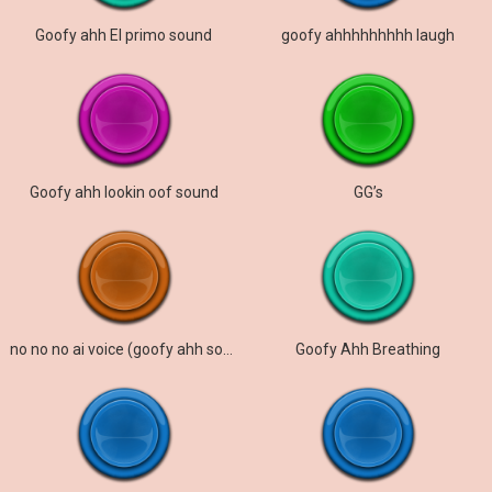
Goofy ahh El primo sound
goofy ahhhhhhhhh laugh
Goofy ahh lookin oof sound
GG’s
no no no ai voice (goofy ahh sound)
Goofy Ahh Breathing