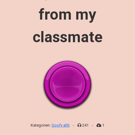
from my
classmate
Kategorien:
Goofy ahh
-
241
-
1