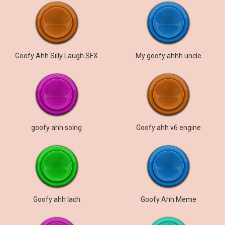
Goofy Ahh Silly Laugh SFX
My goofy ahhh uncle
goofy ahh solng
Goofy ahh v6 engine
Goofy ahh lach
Goofy Ahh Meme