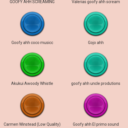
GOOFY AHH SCREAMING
Valerias goofy ahh scream
Goofy ahh coco musicc
Gojo ahh
Akukui Awoody Whistle
goofy ahh uncle produtions
Carmen Winstead (Low Quality)
Goofy ahh El primo sound