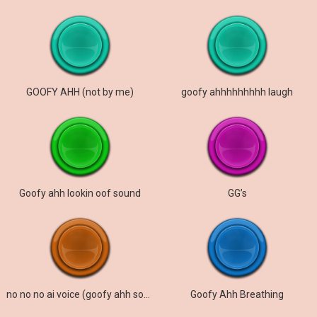
GOOFY AHH (not by me)
goofy ahhhhhhhhh laugh
Goofy ahh lookin oof sound
GG’s
no no no ai voice (goofy ahh sound)
Goofy Ahh Breathing