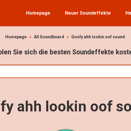
Homepage
Neuer Soundeffekte
He
Homepage
»
All Soundboard
»
Goofy ahh lookin oof sound
len Sie sich die besten Soundeffekte kost
fy ahh lookin oof s