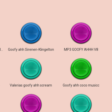
goofy ahh laugh from my classmate
Goofy ahh Sirenen-Klingelton
MP3 GOOFY AHHH V8
G
Valerias goofy ahh scream
Goofy ahh coco musicc