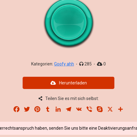
Kategorien:
Goofy ahh
-
285
-
0
Herunterladen
Teilen Sie es mit sich selbst:
Facebook
Twitter
Pinterest
Tumblr
LinkedIn
Telegram
VK
Viber
Skype
X
Share
berrechtsanspruch haben, senden Sie uns bitte eine Deaktivierungsanfra