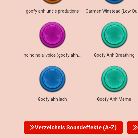
goofy ahh uncle produtions
no no no ai voice (goofy ahh sound)
Goofy Ahh Breathing
Goofy ahh lach
Goofy Ahh Meme
Verzeichnis Soundeffekte (A-Z)