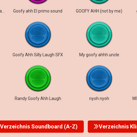
Carmen Winstead (Low Quality)
Goofy ahh El primo sound
GOOFY AHH (not by me)
Goofy Ahh Silly Laugh SFX
My goofy ahhh uncle
Randy Goofy Ahh Laugh
nyoh nyoh
Verzeichnis Soundboard (A-Z)
Verzeichnis Kl