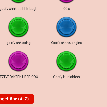
goofy ahhhhhhhhh laugh
GG’s
goofy ahh solng
Goofy ahh v6 engine
WITZIGE FAKTEN ÜBER GOOFY AHH ROMEOS
Goofy loud ahhhh
ingeltöne (A-Z)