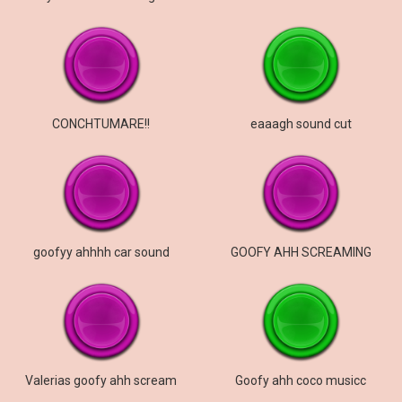
CONCHTUMARE!!
eaaagh sound cut
goofyy ahhhh car sound
GOOFY AHH SCREAMING
Valerias goofy ahh scream
Goofy ahh coco musicc