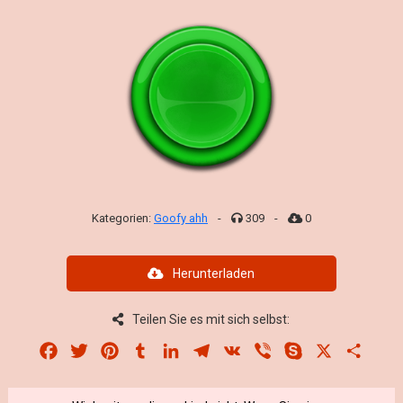
Kategorien:
Goofy ahh
-
309
-
0
Herunterladen
Teilen Sie es mit sich selbst:
Facebook
Twitter
Pinterest
Tumblr
LinkedIn
Telegram
VK
Viber
Skype
X
Share