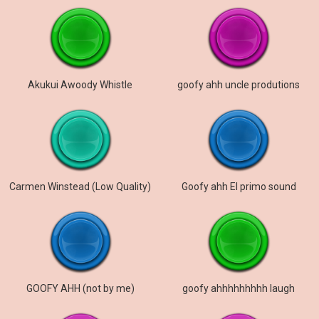
Akukui Awoody Whistle
goofy ahh uncle produtions
Carmen Winstead (Low Quality)
Goofy ahh El primo sound
GOOFY AHH (not by me)
goofy ahhhhhhhhh laugh