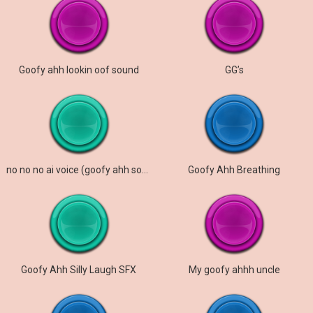
Goofy ahh lookin oof sound
GG’s
no no no ai voice (goofy ahh sound)
Goofy Ahh Breathing
Goofy Ahh Silly Laugh SFX
My goofy ahhh uncle