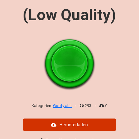
(Low Quality)
Kategorien:
Goofy ahh
-
293
-
0
Herunterladen