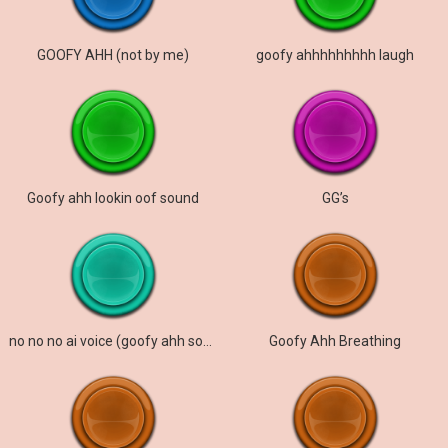
GOOFY AHH (not by me)
goofy ahhhhhhhhh laugh
Goofy ahh lookin oof sound
GG’s
no no no ai voice (goofy ahh sound)
Goofy Ahh Breathing