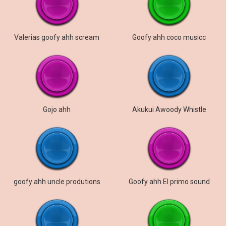
Valerias goofy ahh scream
Goofy ahh coco musicc
Gojo ahh
Akukui Awoody Whistle
goofy ahh uncle produtions
Goofy ahh El primo sound