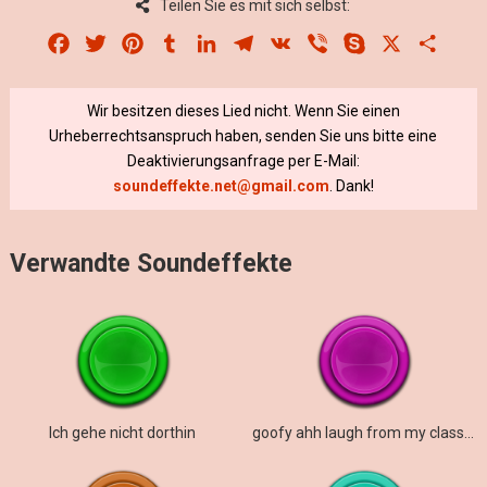
Teilen Sie es mit sich selbst:
Facebook
Twitter
Pinterest
Tumblr
LinkedIn
Telegram
VK
Viber
Skype
X
Share
Wir besitzen dieses Lied nicht. Wenn Sie einen
Urheberrechtsanspruch haben, senden Sie uns bitte eine
Deaktivierungsanfrage per E-Mail:
soundeffekte.net@gmail.com
. Dank!
Verwandte Soundeffekte
Ich gehe nicht dorthin
goofy ahh laugh from my classmate