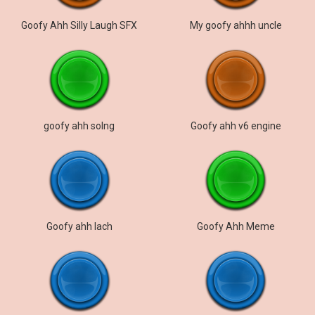
Goofy Ahh Silly Laugh SFX
My goofy ahhh uncle
goofy ahh solng
Goofy ahh v6 engine
Goofy ahh lach
Goofy Ahh Meme