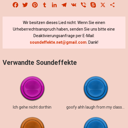
Facebook
Twitter
Pinterest
Tumblr
LinkedIn
Telegram
VK
Viber
Skype
X
Share
Wir besitzen dieses Lied nicht. Wenn Sie einen
Urheberrechtsanspruch haben, senden Sie uns bitte eine
Deaktivierungsanfrage per E-Mail:
soundeffekte.net@gmail.com
. Dank!
Verwandte Soundeffekte
Ich gehe nicht dorthin
goofy ahh laugh from my classmate