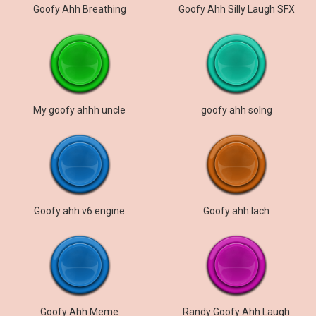
Goofy Ahh Breathing
Goofy Ahh Silly Laugh SFX
My goofy ahhh uncle
goofy ahh solng
Goofy ahh v6 engine
Goofy ahh lach
Goofy Ahh Meme
Randy Goofy Ahh Laugh