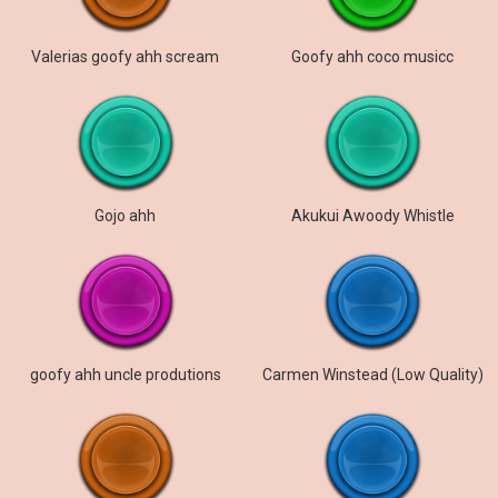
Valerias goofy ahh scream
Goofy ahh coco musicc
Gojo ahh
Akukui Awoody Whistle
goofy ahh uncle produtions
Carmen Winstead (Low Quality)