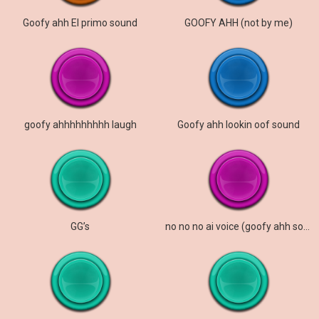
Goofy ahh El primo sound
GOOFY AHH (not by me)
goofy ahhhhhhhhh laugh
Goofy ahh lookin oof sound
GG’s
no no no ai voice (goofy ahh sound)