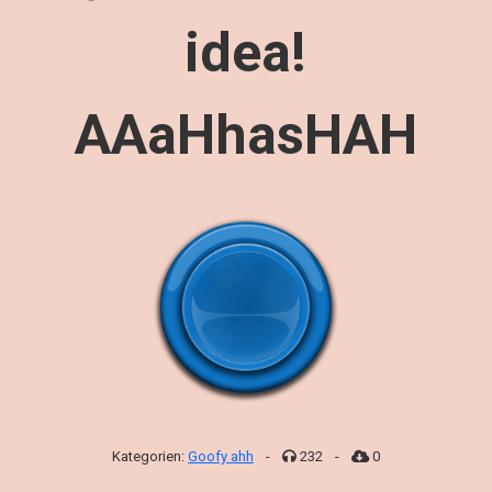
idea!
AAaHhasHAH
Kategorien:
Goofy ahh
-
232
-
0