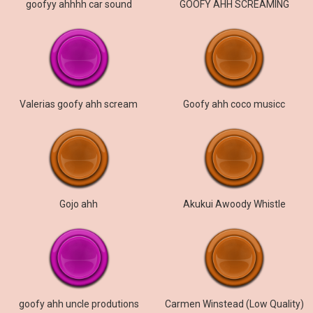
goofyy ahhhh car sound
GOOFY AHH SCREAMING
Valerias goofy ahh scream
Goofy ahh coco musicc
Gojo ahh
Akukui Awoody Whistle
goofy ahh uncle produtions
Carmen Winstead (Low Quality)