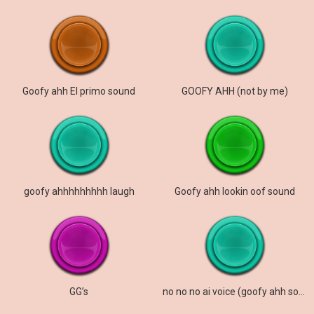
Goofy ahh El primo sound
GOOFY AHH (not by me)
goofy ahhhhhhhhh laugh
Goofy ahh lookin oof sound
GG’s
no no no ai voice (goofy ahh sound)