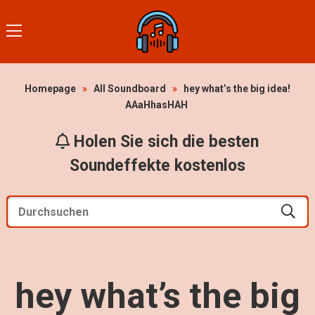
Homepage
»
All Soundboard
»
hey what’s the big idea!
AAaHhasHAH
Holen Sie sich die besten
Soundeffekte kostenlos
hey what’s the big