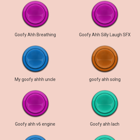
Goofy Ahh Breathing
Goofy Ahh Silly Laugh SFX
My goofy ahhh uncle
goofy ahh solng
Goofy ahh v6 engine
Goofy ahh lach