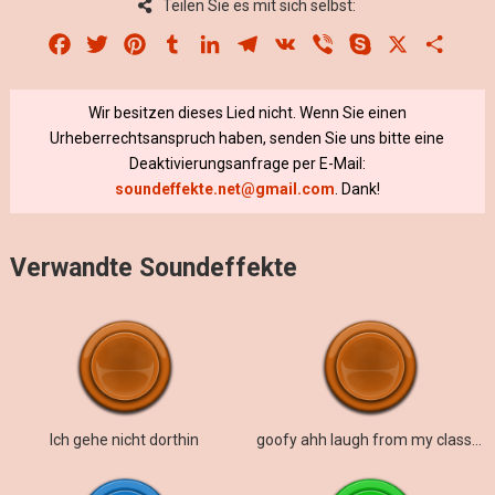
Teilen Sie es mit sich selbst:
Facebook
Twitter
Pinterest
Tumblr
LinkedIn
Telegram
VK
Viber
Skype
X
Share
Wir besitzen dieses Lied nicht. Wenn Sie einen
Urheberrechtsanspruch haben, senden Sie uns bitte eine
Deaktivierungsanfrage per E-Mail:
soundeffekte.net@gmail.com
. Dank!
Verwandte Soundeffekte
Ich gehe nicht dorthin
goofy ahh laugh from my classmate