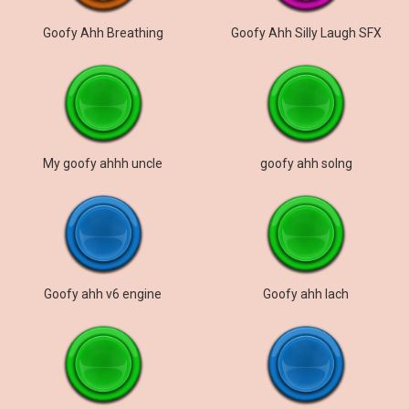
Goofy Ahh Breathing
Goofy Ahh Silly Laugh SFX
My goofy ahhh uncle
goofy ahh solng
Goofy ahh v6 engine
Goofy ahh lach