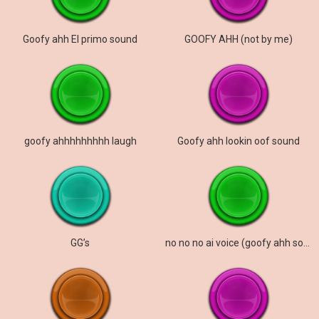
Goofy ahh El primo sound
GOOFY AHH (not by me)
goofy ahhhhhhhhh laugh
Goofy ahh lookin oof sound
GG’s
no no no ai voice (goofy ahh sound)