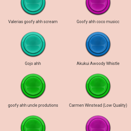
Valerias goofy ahh scream
Goofy ahh coco musicc
Gojo ahh
Akukui Awoody Whistle
goofy ahh uncle produtions
Carmen Winstead (Low Quality)