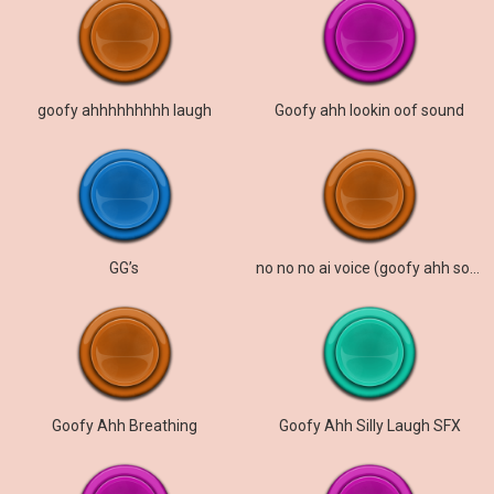
goofy ahhhhhhhhh laugh
Goofy ahh lookin oof sound
GG’s
no no no ai voice (goofy ahh sound)
Goofy Ahh Breathing
Goofy Ahh Silly Laugh SFX