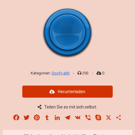
Kategorien:
Goofy ahh
-
292
-
0
Herunterladen
Teilen Sie es mit sich selbst:
Facebook
Twitter
Pinterest
Tumblr
LinkedIn
Telegram
VK
Viber
Skype
X
Share