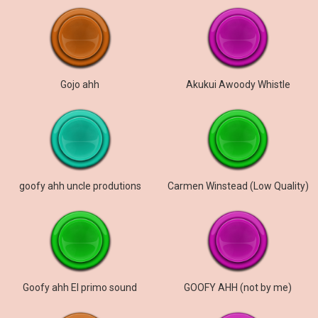
Gojo ahh
Akukui Awoody Whistle
goofy ahh uncle produtions
Carmen Winstead (Low Quality)
Goofy ahh El primo sound
GOOFY AHH (not by me)