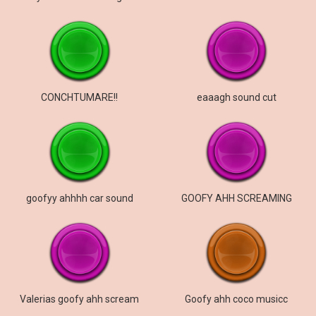
CONCHTUMARE!!
eaaagh sound cut
goofyy ahhhh car sound
GOOFY AHH SCREAMING
Valerias goofy ahh scream
Goofy ahh coco musicc