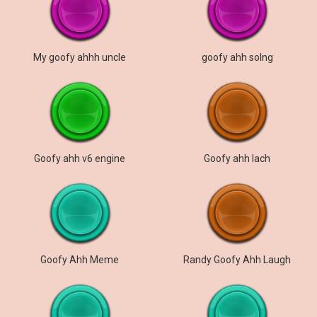
My goofy ahhh uncle
goofy ahh solng
Goofy ahh v6 engine
Goofy ahh lach
Goofy Ahh Meme
Randy Goofy Ahh Laugh