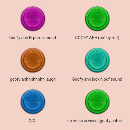
Goofy ahh El primo sound
GOOFY AHH (not by me)
goofy ahhhhhhhhh laugh
Goofy ahh lookin oof sound
GG’s
no no no ai voice (goofy ahh sound)