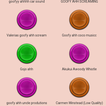
goofyy ahhhh car sound
GOOFY AHH SCREAMING
Valerias goofy ahh scream
Goofy ahh coco musicc
Gojo ahh
Akukui Awoody Whistle
goofy ahh uncle produtions
Carmen Winstead (Low Quality)