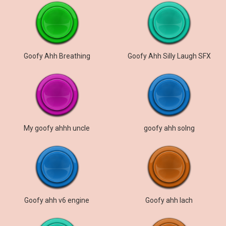
Goofy Ahh Breathing
Goofy Ahh Silly Laugh SFX
My goofy ahhh uncle
goofy ahh solng
Goofy ahh v6 engine
Goofy ahh lach