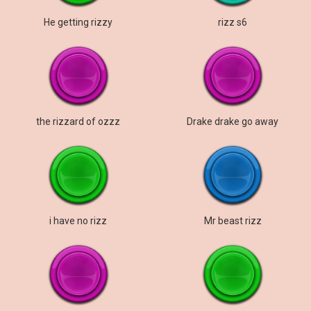
He getting rizzy
rizz s6
the rizzard of ozzz
Drake drake go away
i have no rizz
Mr beast rizz