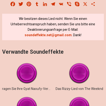
Facebook
Twitter
Pinterest
Tumblr
LinkedIn
Telegram
VK
Viber
Skype
X
Share
Wir besitzen dieses Lied nicht. Wenn Sie einen
Urheberrechtsanspruch haben, senden Sie uns bitte eine
Deaktivierungsanfrage per E-Mail:
soundeffekte.net@gmail.com
. Dank!
Verwandte Soundeffekte
ragen Sie Ihre Gyat Naoufy-Version heraus
Das Rizzy-Lied von The Weeknd