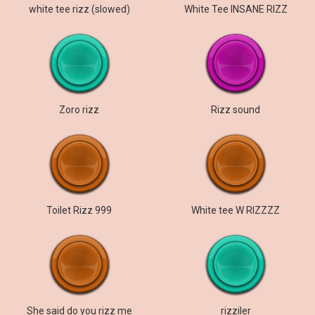
white tee rizz (slowed)
White Tee INSANE RIZZ
Zoro rizz
Rizz sound
Toilet Rizz 999
White tee W RIZZZZ
She said do you rizz me
rizziler