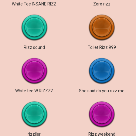
White Tee INSANE RIZZ
Zoro rizz
Rizz sound
Toilet Rizz 999
White tee W RIZZZZ
She said do you rizz me
rizziler
Rizz weekend