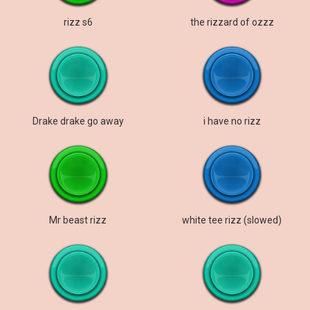
rizz s6
the rizzard of ozzz
Drake drake go away
i have no rizz
Mr beast rizz
white tee rizz (slowed)