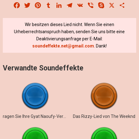
Facebook
Twitter
Pinterest
Tumblr
LinkedIn
Telegram
VK
Viber
Skype
X
Share
Wir besitzen dieses Lied nicht. Wenn Sie einen
Urheberrechtsanspruch haben, senden Sie uns bitte eine
Deaktivierungsanfrage per E-Mail:
soundeffekte.net@gmail.com
. Dank!
Verwandte Soundeffekte
ragen Sie Ihre Gyat Naoufy-Version heraus
Das Rizzy-Lied von The Weeknd