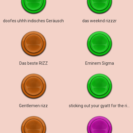
doofes uhhh indisches Geräusch
das weeknd rizzzr
Das beste RIZZ
Eminem Sigma
Gentlemen rizz
sticking out your gyatt for the rizzler pen