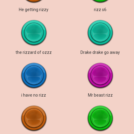
He getting rizzy
rizz s6
the rizzard of ozzz
Drake drake go away
i have no rizz
Mr beast rizz