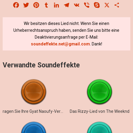
Facebook
Twitter
Pinterest
Tumblr
LinkedIn
Telegram
VK
Viber
Skype
X
Share
Wir besitzen dieses Lied nicht. Wenn Sie einen
Urheberrechtsanspruch haben, senden Sie uns bitte eine
Deaktivierungsanfrage per E-Mail:
soundeffekte.net@gmail.com
. Dank!
Verwandte Soundeffekte
ragen Sie Ihre Gyat Naoufy-Version heraus
Das Rizzy-Lied von The Weeknd