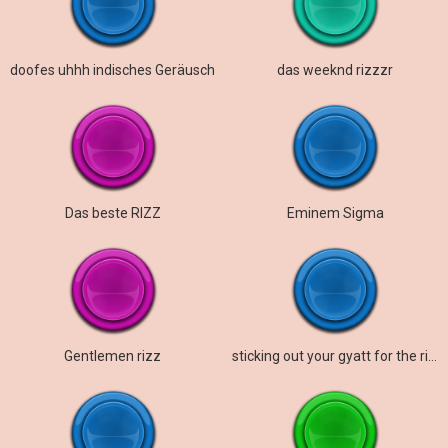
doofes uhhh indisches Geräusch
das weeknd rizzzr
Das beste RIZZ
Eminem Sigma
Gentlemen rizz
sticking out your gyatt for the rizzler pen