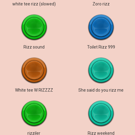
white tee rizz (slowed)
Zoro rizz
Rizz sound
Toilet Rizz 999
White tee W RIZZZZ
She said do you rizz me
rizziler
Rizz weekend