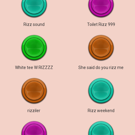
Rizz sound
Toilet Rizz 999
White tee W RIZZZZ
She said do you rizz me
rizziler
Rizz weekend