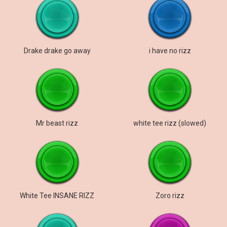
Drake drake go away
i have no rizz
Mr beast rizz
white tee rizz (slowed)
White Tee INSANE RIZZ
Zoro rizz