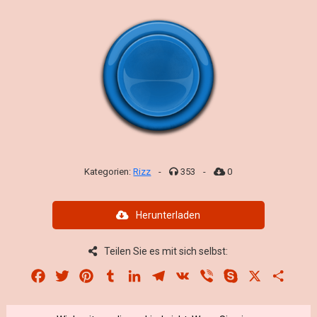
Kategorien:
Rizz
-
353
-
0
Herunterladen
Teilen Sie es mit sich selbst:
Facebook
Twitter
Pinterest
Tumblr
LinkedIn
Telegram
VK
Viber
Skype
X
Share