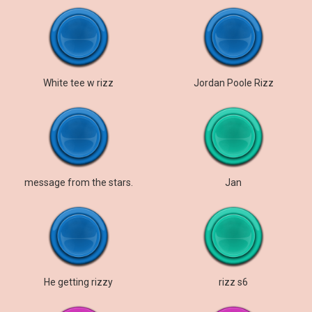
White tee w rizz
Jordan Poole Rizz
message from the stars.
Jan
He getting rizzy
rizz s6