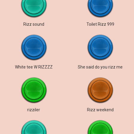
Rizz sound
Toilet Rizz 999
White tee W RIZZZZ
She said do you rizz me
rizziler
Rizz weekend