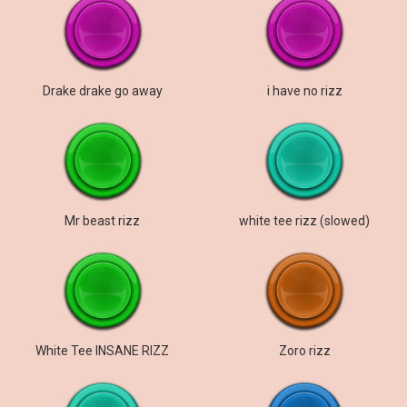
Drake drake go away
i have no rizz
Mr beast rizz
white tee rizz (slowed)
White Tee INSANE RIZZ
Zoro rizz