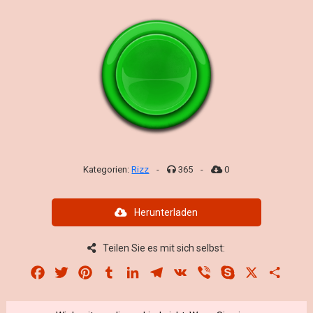
Kategorien:
Rizz
-
365
-
0
Herunterladen
Teilen Sie es mit sich selbst:
Facebook
Twitter
Pinterest
Tumblr
LinkedIn
Telegram
VK
Viber
Skype
X
Share