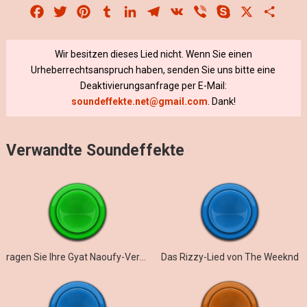
Facebook
Twitter
Pinterest
Tumblr
LinkedIn
Telegram
VK
Viber
Skype
X
Share
Wir besitzen dieses Lied nicht. Wenn Sie einen
Urheberrechtsanspruch haben, senden Sie uns bitte eine
Deaktivierungsanfrage per E-Mail:
soundeffekte.net@gmail.com
. Dank!
Verwandte Soundeffekte
ragen Sie Ihre Gyat Naoufy-Version heraus
Das Rizzy-Lied von The Weeknd