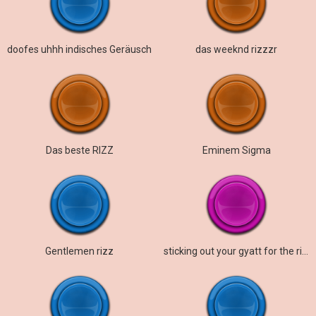
doofes uhhh indisches Geräusch
das weeknd rizzzr
Das beste RIZZ
Eminem Sigma
Gentlemen rizz
sticking out your gyatt for the rizzler pen