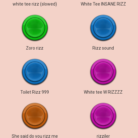
white tee rizz (slowed)
White Tee INSANE RIZZ
Zoro rizz
Rizz sound
Toilet Rizz 999
White tee W RIZZZZ
She said do you rizz me
rizziler