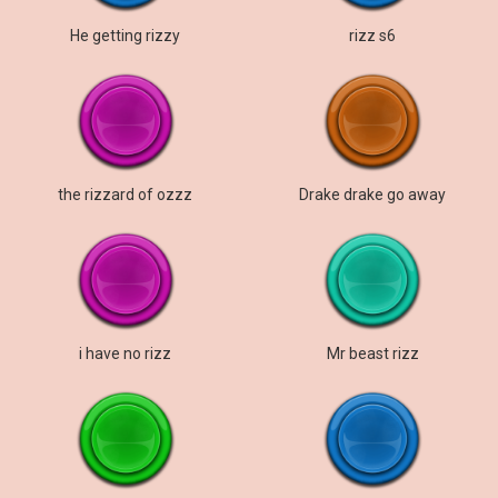
He getting rizzy
rizz s6
the rizzard of ozzz
Drake drake go away
i have no rizz
Mr beast rizz