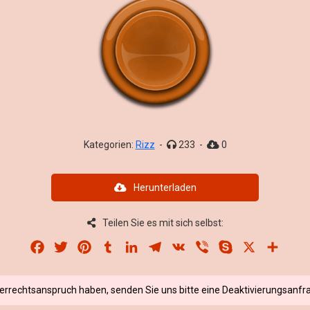
Kategorien:
Rizz
-
233
-
0
Herunterladen
Teilen Sie es mit sich selbst:
Facebook
Twitter
Pinterest
Tumblr
LinkedIn
Telegram
VK
Viber
Skype
X
Share
berrechtsanspruch haben, senden Sie uns bitte eine Deaktivierungsanfra