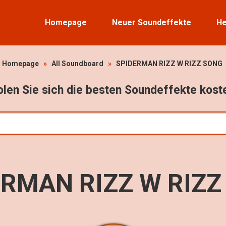
Homepage
Neuer Soundeffekte
He
Homepage
»
All Soundboard
»
SPIDERMAN RIZZ W RIZZ SONG
len Sie sich die besten Soundeffekte kost
ERMAN RIZZ W RIZZ