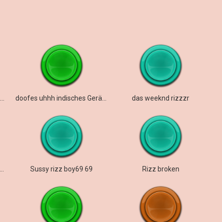
Das Rizzy-Lied von The Weeknd
doofes uhhh indisches Geräusch
das weeknd rizzzr
ing out your gyatt for the rizzler pen
Sussy rizz boy69 69
Rizz broken