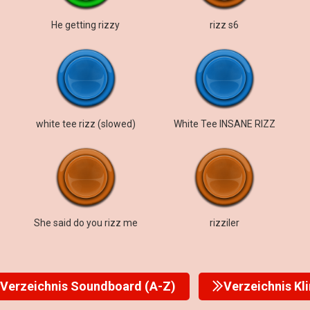
He getting rizzy
rizz s6
white tee rizz (slowed)
White Tee INSANE RIZZ
She said do you rizz me
rizziler
Verzeichnis Soundboard (A-Z)
Verzeichnis Kl