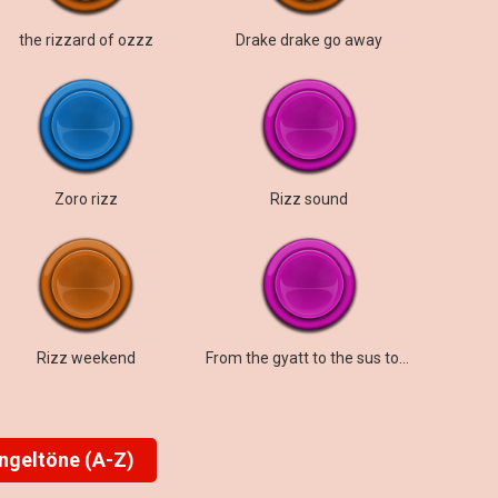
the rizzard of ozzz
Drake drake go away
Zoro rizz
Rizz sound
Rizz weekend
From the gyatt to the sus to the rizz to the mew
ingeltöne (A-Z)