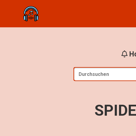
Ho
SPID