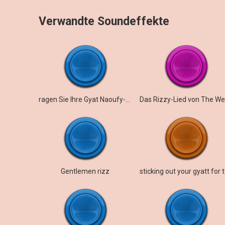
Verwandte Soundeffekte
ragen Sie Ihre Gyat Naoufy-Version heraus
Gentlemen rizz
stick