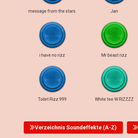
message from the stars.
Jan
i have no rizz
Mr beast rizz
Toilet Rizz 999
White tee W RIZZZZ
Verzeichnis Soundeffekte (A-Z)