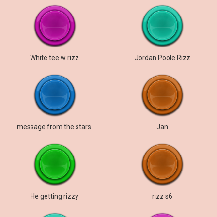
White tee w rizz
Jordan Poole Rizz
message from the stars.
Jan
He getting rizzy
rizz s6