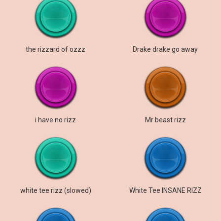
the rizzard of ozzz
Drake drake go away
i have no rizz
Mr beast rizz
white tee rizz (slowed)
White Tee INSANE RIZZ