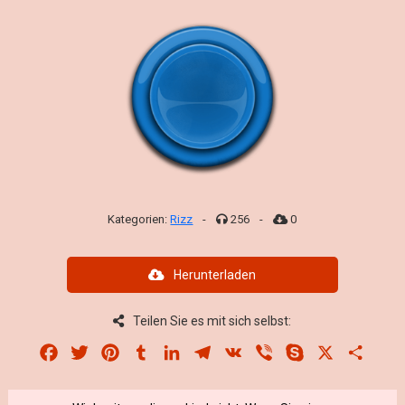
Kategorien:
Rizz
-
256
-
0
Herunterladen
Teilen Sie es mit sich selbst:
Facebook
Twitter
Pinterest
Tumblr
LinkedIn
Telegram
VK
Viber
Skype
X
Share