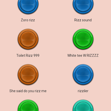
Zoro rizz
Rizz sound
Toilet Rizz 999
White tee W RIZZZZ
She said do you rizz me
rizziler