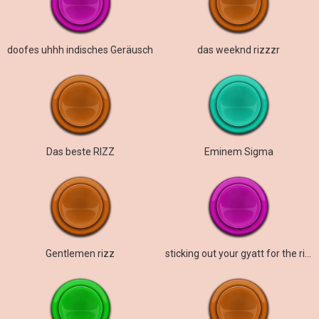
doofes uhhh indisches Geräusch
das weeknd rizzzr
Das beste RIZZ
Eminem Sigma
Gentlemen rizz
sticking out your gyatt for the rizzler pen