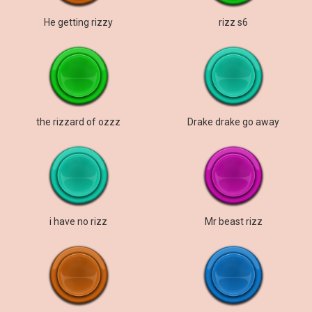
He getting rizzy
rizz s6
the rizzard of ozzz
Drake drake go away
i have no rizz
Mr beast rizz