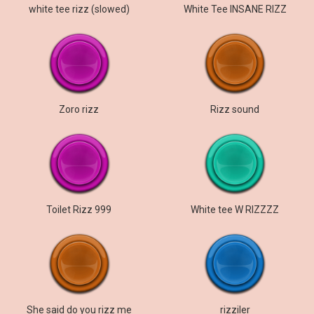
white tee rizz (slowed)
White Tee INSANE RIZZ
Zoro rizz
Rizz sound
Toilet Rizz 999
White tee W RIZZZZ
She said do you rizz me
rizziler