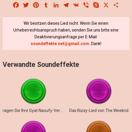
Facebook
Twitter
Pinterest
Tumblr
LinkedIn
Telegram
VK
Viber
Skype
X
Share
Wir besitzen dieses Lied nicht. Wenn Sie einen
Urheberrechtsanspruch haben, senden Sie uns bitte eine
Deaktivierungsanfrage per E-Mail:
soundeffekte.net@gmail.com
. Dank!
Verwandte Soundeffekte
ragen Sie Ihre Gyat Naoufy-Version heraus
Das Rizzy-Lied von The Weeknd