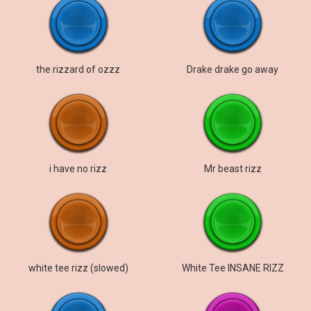
the rizzard of ozzz
Drake drake go away
i have no rizz
Mr beast rizz
white tee rizz (slowed)
White Tee INSANE RIZZ