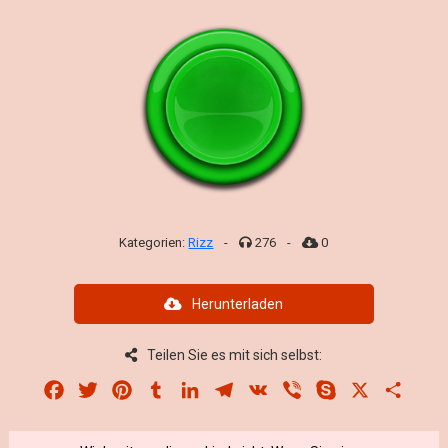
Kategorien:
Rizz
-
276
-
0
Herunterladen
Teilen Sie es mit sich selbst:
Facebook
Twitter
Pinterest
Tumblr
LinkedIn
Telegram
VK
Viber
Skype
X
Share