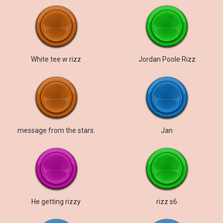
White tee w rizz
Jordan Poole Rizz
message from the stars.
Jan
He getting rizzy
rizz s6