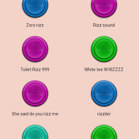
Zoro rizz
Rizz sound
Toilet Rizz 999
White tee W RIZZZZ
She said do you rizz me
rizziler