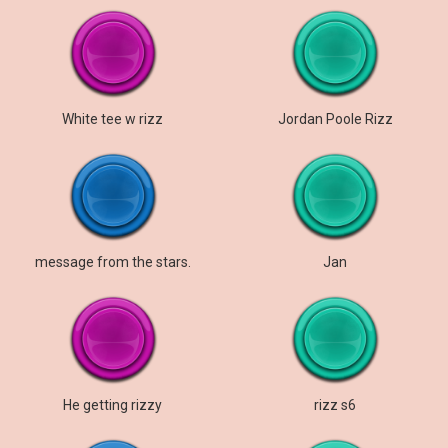
White tee w rizz
Jordan Poole Rizz
message from the stars.
Jan
He getting rizzy
rizz s6