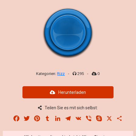
Kategorien:
Rizz
-
295
-
0
Herunterladen
Teilen Sie es mit sich selbst:
Facebook
Twitter
Pinterest
Tumblr
LinkedIn
Telegram
VK
Viber
Skype
X
Share