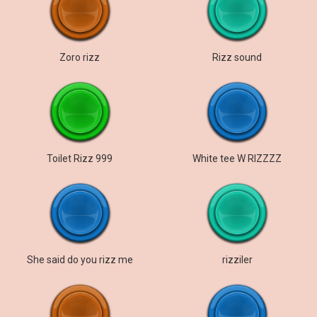
Zoro rizz
Rizz sound
Toilet Rizz 999
White tee W RIZZZZ
She said do you rizz me
rizziler