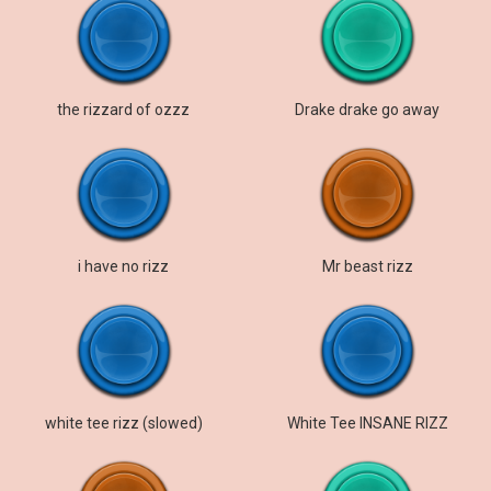
the rizzard of ozzz
Drake drake go away
i have no rizz
Mr beast rizz
white tee rizz (slowed)
White Tee INSANE RIZZ