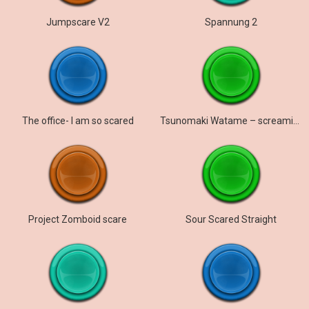
Jumpscare V2
Spannung 2
The office- I am so scared
Tsunomaki Watame – screaming
Project Zomboid scare
Sour Scared Straight