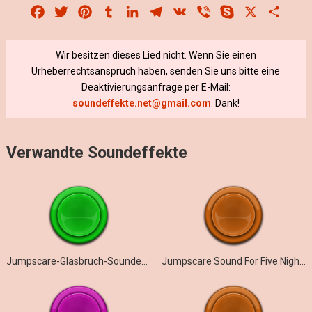
Facebook
Twitter
Pinterest
Tumblr
LinkedIn
Telegram
VK
Viber
Skype
X
Share
Wir besitzen dieses Lied nicht. Wenn Sie einen
Urheberrechtsanspruch haben, senden Sie uns bitte eine
Deaktivierungsanfrage per E-Mail:
soundeffekte.net@gmail.com
. Dank!
Verwandte Soundeffekte
Jumpscare-Glasbruch-Soundeffekt
Jumpscare Sound For Five Nights At Toma’s: Burning Memories