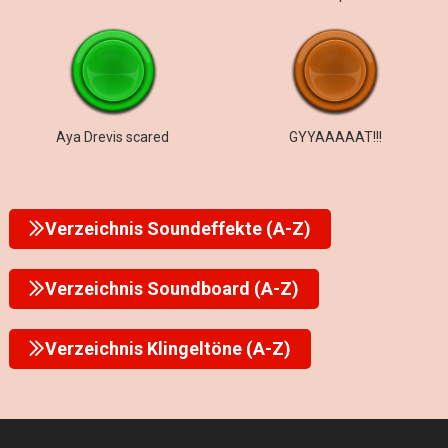
Aya Drevis scared
GYYAAAAAT!!!
Verzeichnis Soundeffekte (A-Z)
Verzeichnis Soundboard (A-Z)
Verzeichnis Klingeltöne (A-Z)