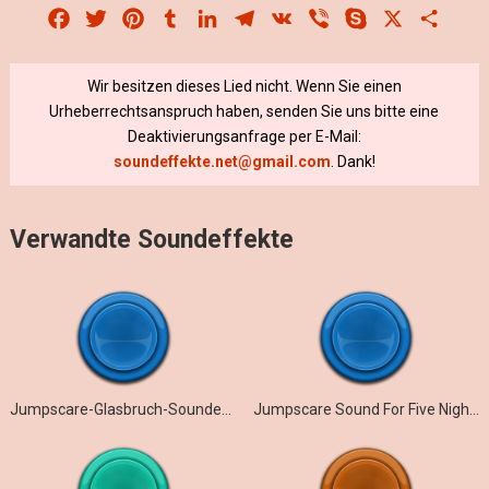
Facebook
Twitter
Pinterest
Tumblr
LinkedIn
Telegram
VK
Viber
Skype
X
Share
Wir besitzen dieses Lied nicht. Wenn Sie einen
Urheberrechtsanspruch haben, senden Sie uns bitte eine
Deaktivierungsanfrage per E-Mail:
soundeffekte.net@gmail.com
. Dank!
Verwandte Soundeffekte
Jumpscare-Glasbruch-Soundeffekt
Jumpscare Sound For Five Nights At Toma’s: Burning Memories