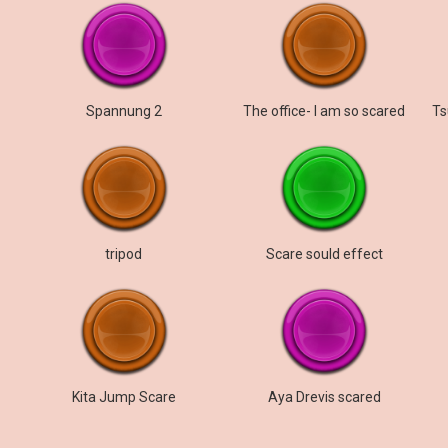
Spannung 2
The office- I am so scared
tripod
Scare sould effect
Kita Jump Scare
Aya Drevis scared