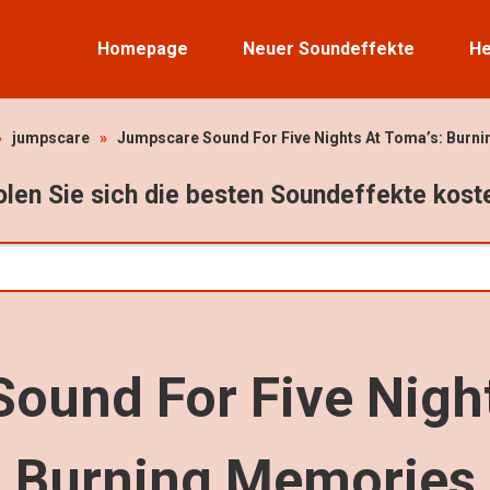
Homepage
Neuer Soundeffekte
He
»
jumpscare
»
Jumpscare Sound For Five Nights At Toma’s: Burn
len Sie sich die besten Soundeffekte kost
ound For Five Night
Burning Memories