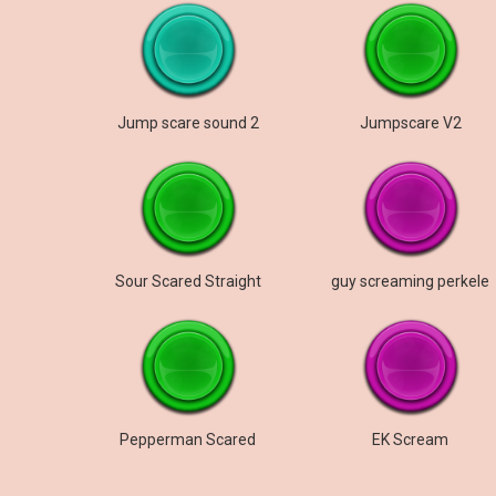
Jump scare sound 2
Jumpscare V2
Sour Scared Straight
guy screaming perkele
Pepperman Scared
EK Scream