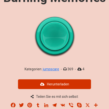
Kategorien:
jumpscare
-
369
-
4
Herunterladen
Teilen Sie es mit sich selbst:
Facebook
Twitter
Pinterest
Tumblr
LinkedIn
Telegram
VK
Viber
Skype
X
Share