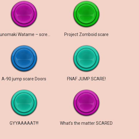
Tsunomaki Watame – screaming
Project Zomboid scare
A-90 jump scare Doors
FNAF JUMP SCARE!
GYYAAAAAT!!!
What’s the matter SCARED