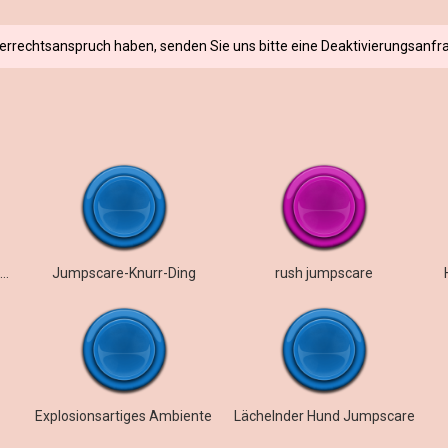
berrechtsanspruch haben, senden Sie uns bitte eine Deaktivierungsanfra
Backrooms Smiler Jumpscare
Jumpscare-Knurr-Ding
rush jumpscare
Explosionsartiges Ambiente
Lächelnder Hund Jumpscare