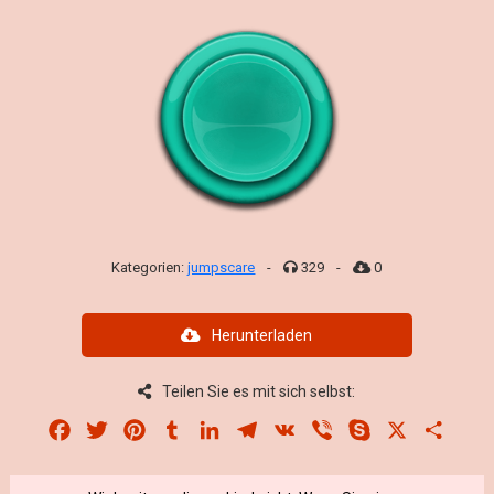
Kategorien:
jumpscare
-
329
-
0
Herunterladen
Teilen Sie es mit sich selbst:
Facebook
Twitter
Pinterest
Tumblr
LinkedIn
Telegram
VK
Viber
Skype
X
Share