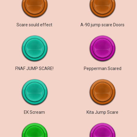
Scare sould effect
A-90 jump scare Doors
FNAF JUMP SCARE!
Pepperman Scared
EK Scream
Kita Jump Scare