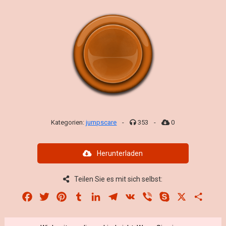
Kategorien:
jumpscare
-
353
-
0
Herunterladen
Teilen Sie es mit sich selbst:
Facebook
Twitter
Pinterest
Tumblr
LinkedIn
Telegram
VK
Viber
Skype
X
Share