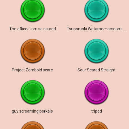
The office- I am so scared
Tsunomaki Watame – screaming
Project Zomboid scare
Sour Scared Straight
guy screaming perkele
tripod