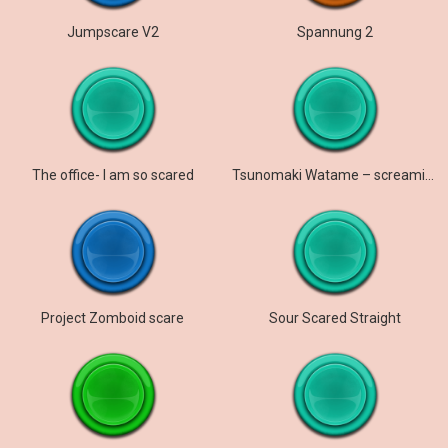
Jumpscare V2
Spannung 2
The office- I am so scared
Tsunomaki Watame – screaming
Project Zomboid scare
Sour Scared Straight