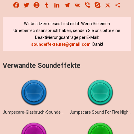
Facebook
Twitter
Pinterest
Tumblr
LinkedIn
Telegram
VK
Viber
Skype
X
Share
Wir besitzen dieses Lied nicht. Wenn Sie einen
Urheberrechtsanspruch haben, senden Sie uns bitte eine
Deaktivierungsanfrage per E-Mail:
soundeffekte.net@gmail.com
. Dank!
Verwandte Soundeffekte
Jumpscare-Glasbruch-Soundeffekt
Jumpscare Sound For Five Nights At Toma’s: Burning Memories