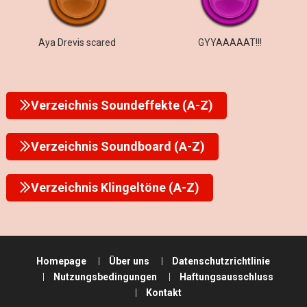
Aya Drevis scared
GYYAAAAAT!!!
Verzeichnis Soundeffekte (A-Z)
Verzeichnis Soundboard (A-Z)
Verzeichnis Klingeltöne (A-Z)
Homepage
Über uns
Datenschutzrichtlinie
Nutzungsbedingungen
Haftungsausschluss
Kontakt