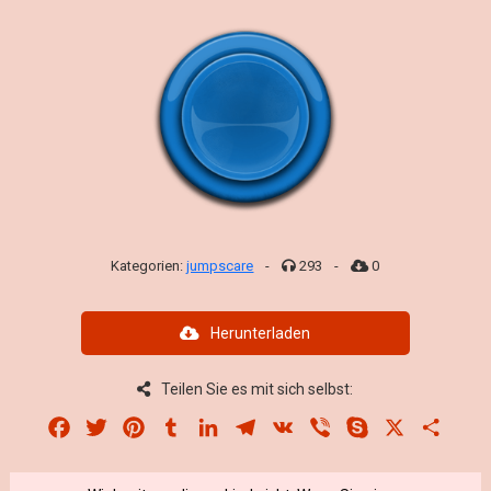
Kategorien:
jumpscare
-
293
-
0
Herunterladen
Teilen Sie es mit sich selbst:
Facebook
Twitter
Pinterest
Tumblr
LinkedIn
Telegram
VK
Viber
Skype
X
Share