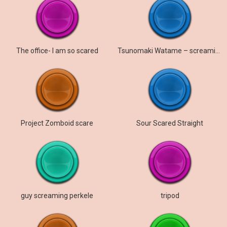
The office- I am so scared
Tsunomaki Watame – screaming
Project Zomboid scare
Sour Scared Straight
guy screaming perkele
tripod