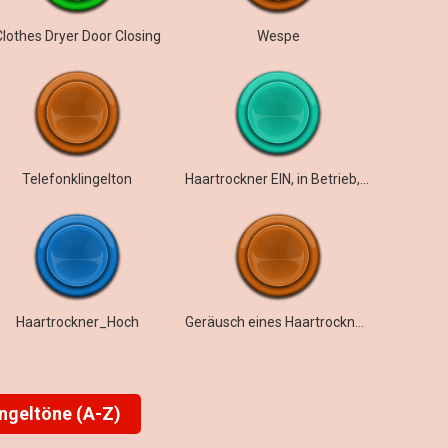
Clothes Dryer Door Closing
Wespe
Telefonklingelton
Haartrockner EIN, in Betrieb, AUS
Haartrockner_Hoch
Geräusch eines Haartrockners
ingeltöne (A-Z)