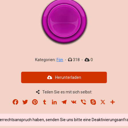
Kategorien:
Fön
-
318
-
0
Herunterladen
Teilen Sie es mit sich selbst:
Facebook
Twitter
Pinterest
Tumblr
LinkedIn
Telegram
VK
Viber
Skype
X
Share
berrechtsanspruch haben, senden Sie uns bitte eine Deaktivierungsanfra