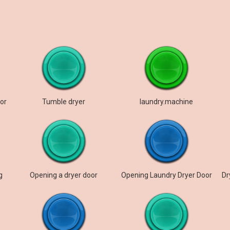
oor
Tumble dryer
laundry.machine
g
Opening a dryer door
Opening Laundry Dryer Door