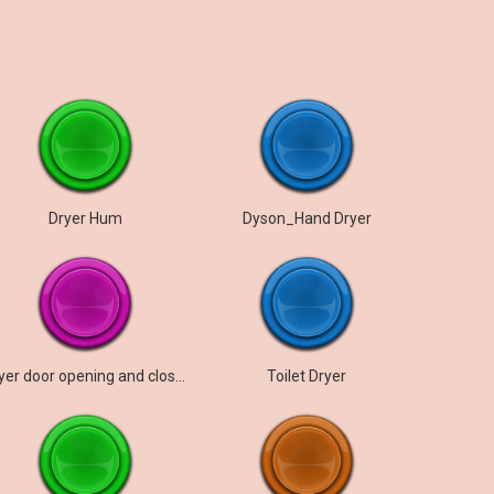
Dryer Hum
Dyson_Hand Dryer
Dryer door opening and closing
Toilet Dryer