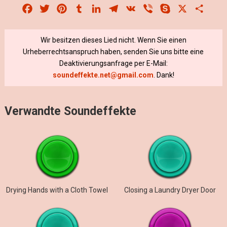
Facebook
Twitter
Pinterest
Tumblr
LinkedIn
Telegram
VK
Viber
Skype
X
Share
Wir besitzen dieses Lied nicht. Wenn Sie einen
Urheberrechtsanspruch haben, senden Sie uns bitte eine
Deaktivierungsanfrage per E-Mail:
soundeffekte.net@gmail.com
. Dank!
Verwandte Soundeffekte
Drying Hands with a Cloth Towel
Closing a Laundry Dryer Door