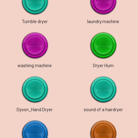
Tumble dryer
laundry.machine
washing machine
Dryer Hum
Dyson_Hand Dryer
sound of a hairdryer