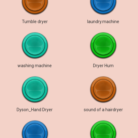
Tumble dryer
laundry.machine
washing machine
Dryer Hum
Dyson_Hand Dryer
sound of a hairdryer