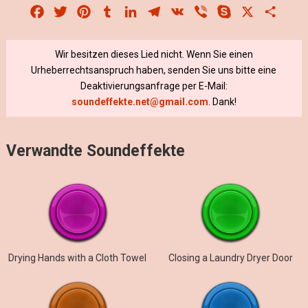
Facebook
Twitter
Pinterest
Tumblr
LinkedIn
Telegram
VK
Viber
Skype
X
Share
Wir besitzen dieses Lied nicht. Wenn Sie einen
Urheberrechtsanspruch haben, senden Sie uns bitte eine
Deaktivierungsanfrage per E-Mail:
soundeffekte.net@gmail.com
. Dank!
Verwandte Soundeffekte
Drying Hands with a Cloth Towel
Closing a Laundry Dryer Door