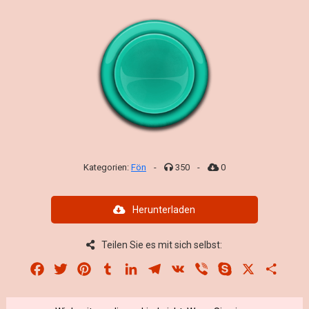
Kategorien:
Fön
-
350
-
0
Herunterladen
Teilen Sie es mit sich selbst:
Facebook
Twitter
Pinterest
Tumblr
LinkedIn
Telegram
VK
Viber
Skype
X
Share