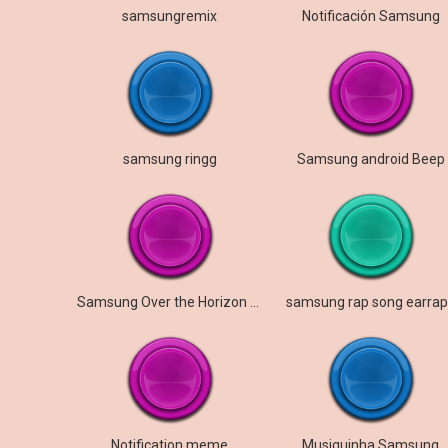
samsungremix
Notificación Samsung
samsung ringg
Samsung android Beep
Samsung Over the Horizon 2024
samsung rap song earra
Notification meme
Musiquinha Samsung