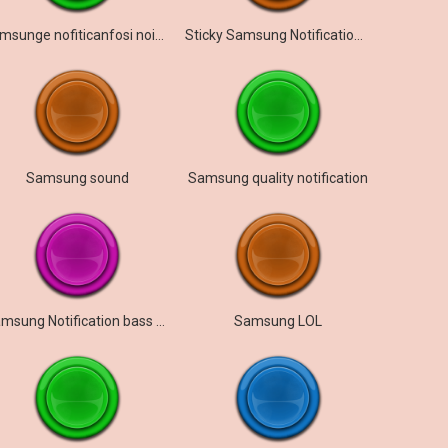
samsunge nofiticanfosi noise didnidndisgnijdfg
Sticky Samsung Notification tone
Samsung sound
Samsung quality notification
Samsung Notification bass boost
Samsung LOL