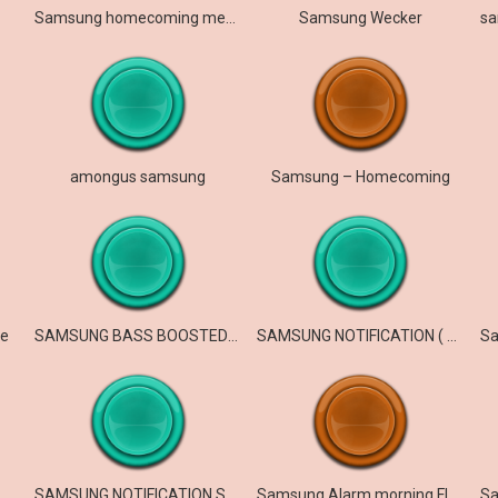
Samsung homecoming meme
Samsung Wecker
amongus samsung
Samsung – Homecoming
pe
SAMSUNG BASS BOOSTED REVERB!
SAMSUNG NOTIFICATION ( BASS BOOSTED)
SAMSUNG NOTIFICATION SOUND EARRAPE
Samsung Alarm morning Flower meme