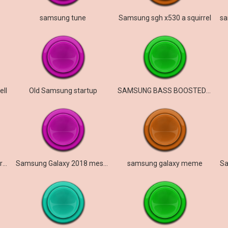
samsung tune
Samsung sgh x530 a squirrel
ell
Old Samsung startup
SAMSUNG BASS BOOSTED REVERB EXTRA EXTRA!
Samsung over the horizon remix
Samsung Galaxy 2018 message sound
samsung galaxy meme