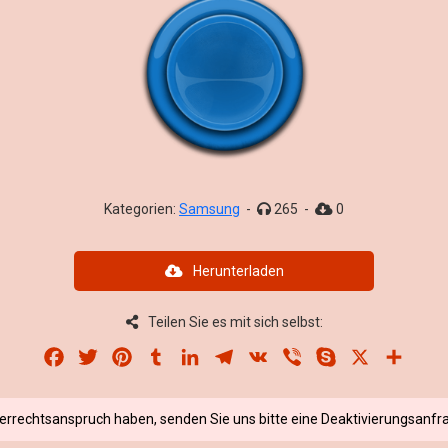
Kategorien:
Samsung
-
265
-
0
Herunterladen
Teilen Sie es mit sich selbst:
Facebook
Twitter
Pinterest
Tumblr
LinkedIn
Telegram
VK
Viber
Skype
X
Share
berrechtsanspruch haben, senden Sie uns bitte eine Deaktivierungsanfra