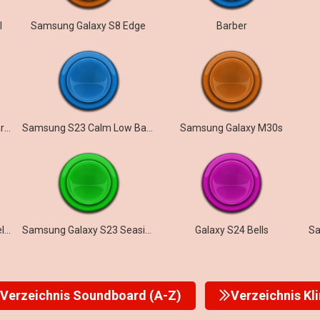
l
Samsung Galaxy S8 Edge
Barber
Samsung Galaxy S10 – Starlite
Samsung S23 Calm Low Battery
Samsung Galaxy M30s
Samsung Galaxy Z Flip5 Melody
Samsung Galaxy S23 Seaside
Galaxy S24 Bells
Verzeichnis Soundboard (A-Z)
Verzeichnis Kl