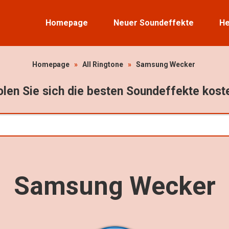
Homepage
Neuer Soundeffekte
He
Homepage
»
All Ringtone
»
Samsung Wecker
len Sie sich die besten Soundeffekte kost
Samsung Wecker