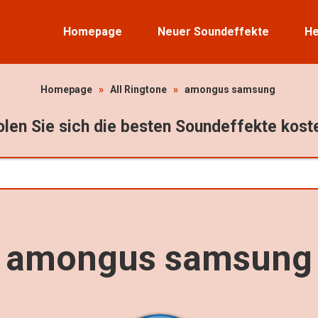
Homepage
Neuer Soundeffekte
He
Homepage
»
All Ringtone
»
amongus samsung
len Sie sich die besten Soundeffekte kost
amongus samsung