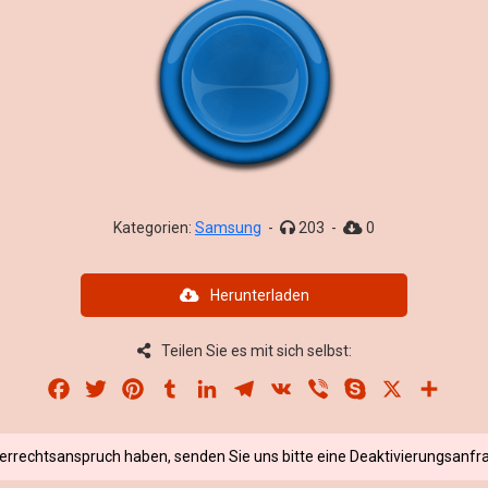
Kategorien:
Samsung
-
203
-
0
Herunterladen
Teilen Sie es mit sich selbst:
Facebook
Twitter
Pinterest
Tumblr
LinkedIn
Telegram
VK
Viber
Skype
X
Share
berrechtsanspruch haben, senden Sie uns bitte eine Deaktivierungsanfra