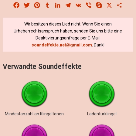
Facebook
Twitter
Pinterest
Tumblr
LinkedIn
Telegram
VK
Viber
Skype
X
Share
Wir besitzen dieses Lied nicht. Wenn Sie einen
Urheberrechtsanspruch haben, senden Sie uns bitte eine
Deaktivierungsanfrage per E-Mail:
soundeffekte.net@gmail.com
. Dank!
Verwandte Soundeffekte
Mindestanzahl an Klingeltönen
Ladentürklingel