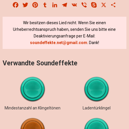
Facebook
Twitter
Pinterest
Tumblr
LinkedIn
Telegram
VK
Viber
Skype
X
Share
Wir besitzen dieses Lied nicht. Wenn Sie einen
Urheberrechtsanspruch haben, senden Sie uns bitte eine
Deaktivierungsanfrage per E-Mail:
soundeffekte.net@gmail.com
. Dank!
Verwandte Soundeffekte
Mindestanzahl an Klingeltönen
Ladentürklingel