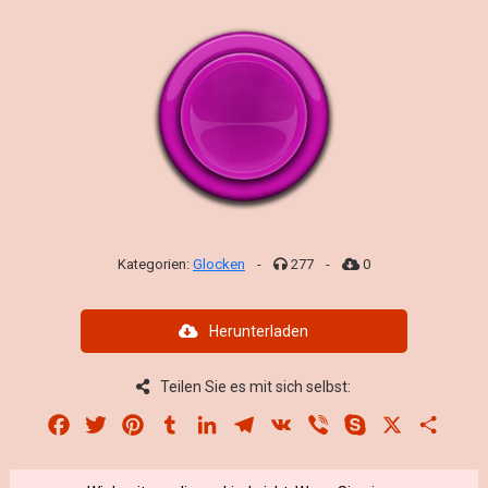
Kategorien:
Glocken
-
277
-
0
Herunterladen
Teilen Sie es mit sich selbst:
Facebook
Twitter
Pinterest
Tumblr
LinkedIn
Telegram
VK
Viber
Skype
X
Share