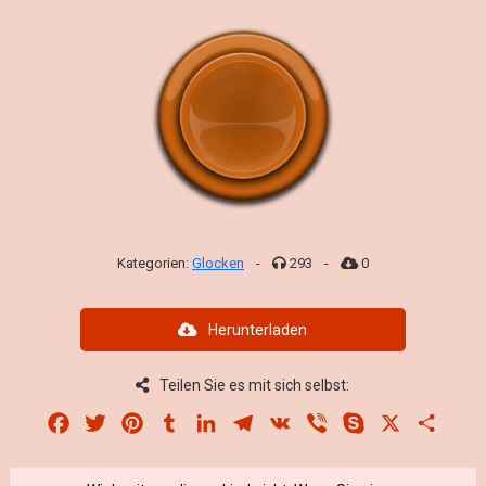
Kategorien:
Glocken
-
293
-
0
Herunterladen
Teilen Sie es mit sich selbst:
Facebook
Twitter
Pinterest
Tumblr
LinkedIn
Telegram
VK
Viber
Skype
X
Share