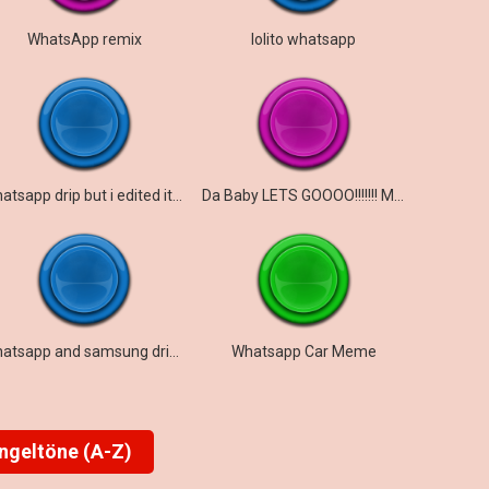
WhatsApp remix
lolito whatsapp
whatsapp drip but i edited it goofy
Da Baby LETS GOOOO!!!!!!! Meme
whatsapp and samsung drip bass 2023
Whatsapp Car Meme
ingeltöne (A-Z)