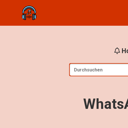
Ho
WhatsA