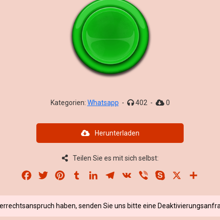
Kategorien:
Whatsapp
-
402
-
0
Herunterladen
Teilen Sie es mit sich selbst:
Facebook
Twitter
Pinterest
Tumblr
LinkedIn
Telegram
VK
Viber
Skype
X
Share
berrechtsanspruch haben, senden Sie uns bitte eine Deaktivierungsanfra