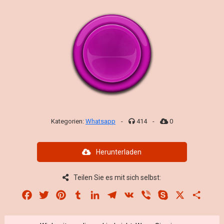
Kategorien:
Whatsapp
-
414
-
0
Herunterladen
Teilen Sie es mit sich selbst:
Facebook
Twitter
Pinterest
Tumblr
LinkedIn
Telegram
VK
Viber
Skype
X
Share