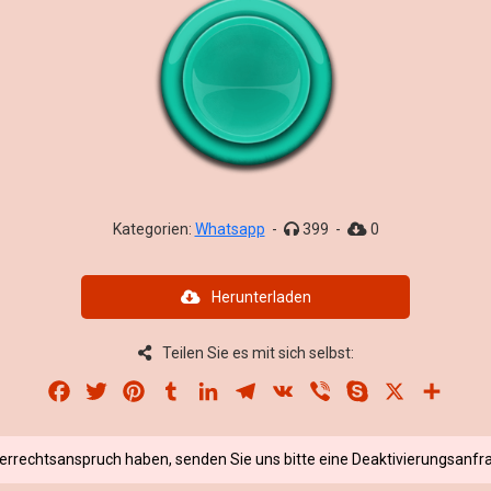
Kategorien:
Whatsapp
-
399
-
0
Herunterladen
Teilen Sie es mit sich selbst:
Facebook
Twitter
Pinterest
Tumblr
LinkedIn
Telegram
VK
Viber
Skype
X
Share
berrechtsanspruch haben, senden Sie uns bitte eine Deaktivierungsanfra