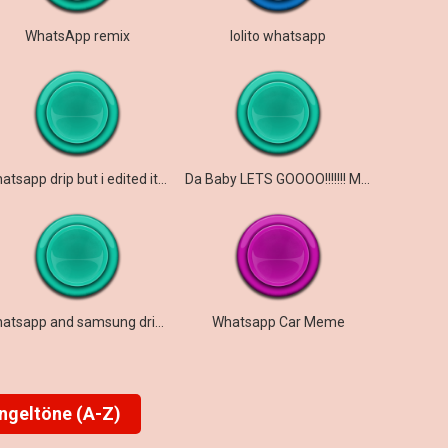
WhatsApp remix
lolito whatsapp
whatsapp drip but i edited it goofy
Da Baby LETS GOOOO!!!!!!! Meme
whatsapp and samsung drip bass 2023
Whatsapp Car Meme
ingeltöne (A-Z)