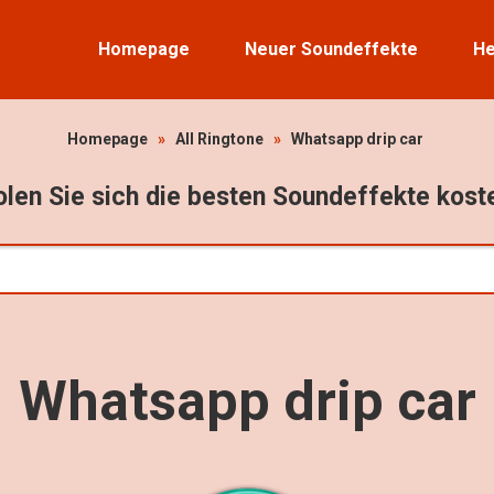
Homepage
Neuer Soundeffekte
He
Homepage
»
All Ringtone
»
Whatsapp drip car
len Sie sich die besten Soundeffekte kost
Whatsapp drip car