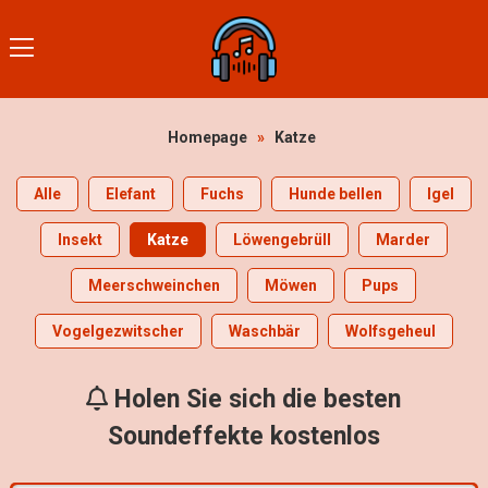
Homepage
»
Katze
Alle
Elefant
Fuchs
Hunde bellen
Igel
Insekt
Katze
Löwengebrüll
Marder
Meerschweinchen
Möwen
Pups
Vogelgezwitscher
Waschbär
Wolfsgeheul
Holen Sie sich die besten
Soundeffekte kostenlos