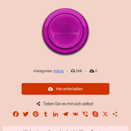
Kategorien:
Katze
-
368
-
0
Herunterladen
Teilen Sie es mit sich selbst:
Facebook
Twitter
Pinterest
Tumblr
LinkedIn
Telegram
VK
Viber
Skype
X
Share