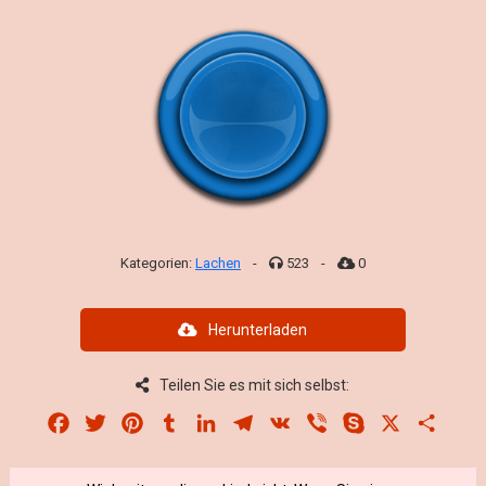
Kategorien:
Lachen
-
523
-
0
Herunterladen
Teilen Sie es mit sich selbst:
Facebook
Twitter
Pinterest
Tumblr
LinkedIn
Telegram
VK
Viber
Skype
X
Share