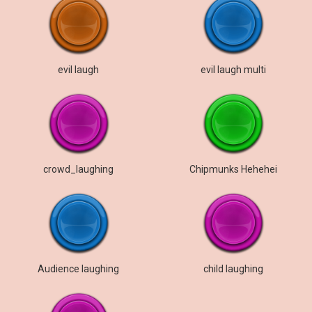
evil laugh
evil laugh multi
crowd_laughing
Chipmunks Hehehei
Audience laughing
child laughing