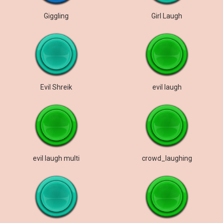
Giggling
Girl Laugh
Evil Shreik
evil laugh
evil laugh multi
crowd_laughing